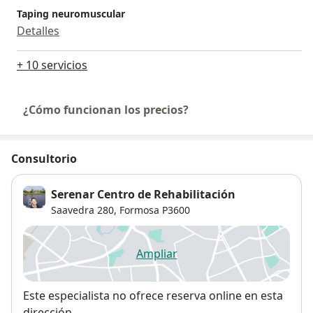
Taping neuromuscular
Detalles
+ 10 servicios
¿Cómo funcionan los precios?
Consultorio
Serenar Centro de Rehabilitación
Saavedra 280,
Formosa
P3600
Ampliar
se abre en una nueva pestañ
Disponibilidad
Este especialista no ofrece reserva online en esta
dirección