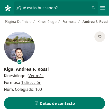
Men
¿Qué estás buscando?
Página De Inicio
Kinesiólogo
Formosa
Andrea F. Rossi
Klga.
Andrea F. Rossi
sobre las especializaciones
Kinesiólogo
·
Ver más
Formosa
1 dirección
Núm. Colegiado: 100
Datos de contacto