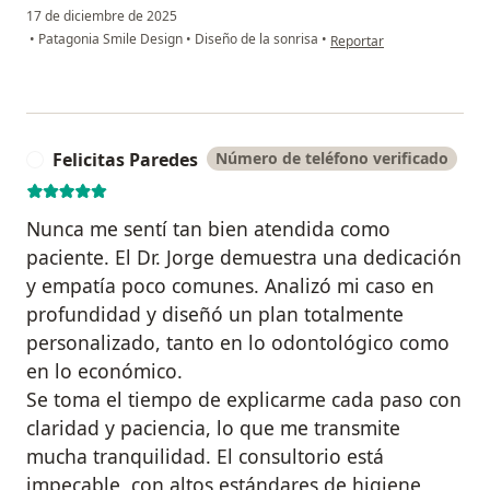
17 de diciembre de 2025
en opinión del usuario Bá
•
Patagonia Smile Design
•
Diseño de la sonrisa
•
Reportar
Felicitas Paredes
Número de teléfono verificado
F
Nunca me sentí tan bien atendida como
paciente. El Dr. Jorge demuestra una dedicación
y empatía poco comunes. Analizó mi caso en
profundidad y diseñó un plan totalmente
personalizado, tanto en lo odontológico como
en lo económico.
Se toma el tiempo de explicarme cada paso con
claridad y paciencia, lo que me transmite
mucha tranquilidad. El consultorio está
impecable, con altos estándares de higiene,