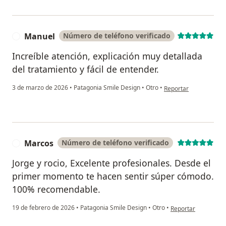
Manuel
Número de teléfono verificado
M
Increíble atención, explicación muy detallada
del tratamiento y fácil de entender.
en opinión del usuari
3 de marzo de 2026
•
Patagonia Smile Design
•
Otro
•
Reportar
Marcos
Número de teléfono verificado
M
Jorge y rocio, Excelente profesionales. Desde el
primer momento te hacen sentir súper cómodo.
100% recomendable.
en opinión del usua
19 de febrero de 2026
•
Patagonia Smile Design
•
Otro
•
Reportar