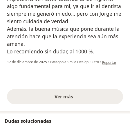
algo fundamental para mí, ya que ir al dentista
siempre me generó miedo… pero con Jorge me
siento cuidada de verdad.
Además, la buena música que pone durante la
atención hace que la experiencia sea aún más
amena.
Lo recomiendo sin dudar, al 1000 %.
en opinión del us
12 de diciembre de 2025
•
Patagonia Smile Design
•
Otro
•
Reportar
Ver más
opiniones anteriores
Dudas solucionadas