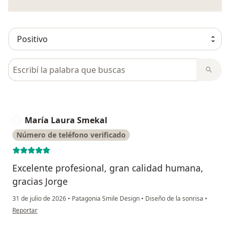
Busca en opiniones
María Laura Smekal
M
Número de teléfono verificado
Excelente profesional, gran calidad humana,
gracias Jorge
31 de julio de 2026
•
Patagonia Smile Design
•
Diseño de la sonrisa
•
en opinión del usuario María Laura Smekal
Reportar