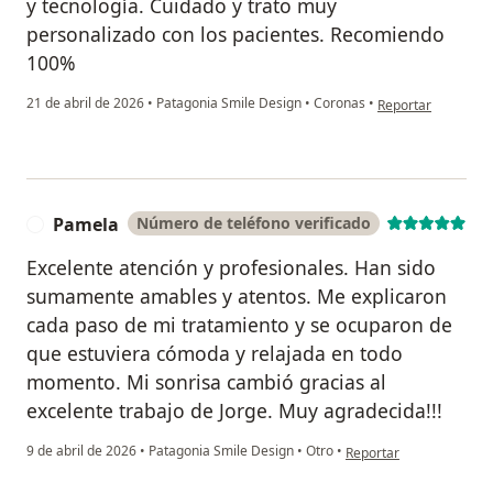
y tecnología. Cuidado y trato muy
personalizado con los pacientes. Recomiendo
100%
en opinión del usu
21 de abril de 2026
•
Patagonia Smile Design
•
Coronas
•
Reportar
Pamela
Número de teléfono verificado
P
Excelente atención y profesionales. Han sido
sumamente amables y atentos. Me explicaron
cada paso de mi tratamiento y se ocuparon de
que estuviera cómoda y relajada en todo
momento. Mi sonrisa cambió gracias al
excelente trabajo de Jorge. Muy agradecida!!!
en opinión del usuario 
9 de abril de 2026
•
Patagonia Smile Design
•
Otro
•
Reportar