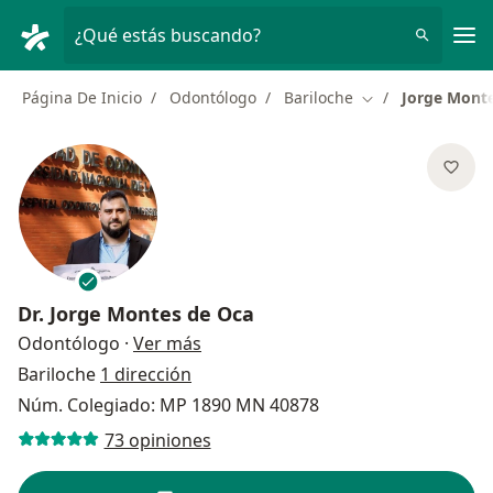
Men
¿Qué estás buscando?
Página De Inicio
Odontólogo
Bariloche
Jorge Mont
Cambiar de ciuda
Dr.
Jorge Montes de Oca
sobre las especializaciones
Odontólogo
·
Ver más
Bariloche
1 dirección
Núm. Colegiado: MP 1890 MN 40878
73 opiniones