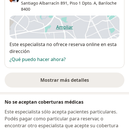
Santiago Albarracín 891,
Piso 1 Dpto. A,
Bariloche
8400
Ampliar
se abre en una nueva pestañ
Disponibilidad
Este especialista no ofrece reserva online en esta
dirección
¿Qué puedo hacer ahora?
Mostrar más detalles
sobre la dirección
No se aceptan coberturas médicas
Este especialista sólo acepta pacientes particulares.
Podés pagar como particular para reservar, o
encontrar otro especialista que acepte su cobertura