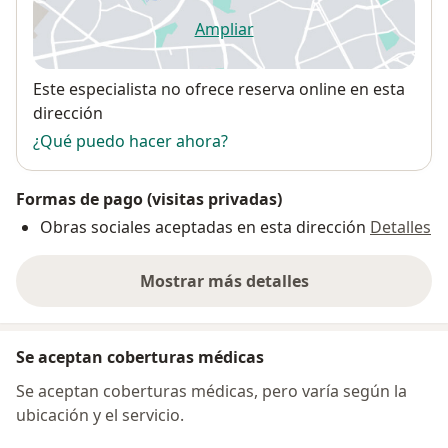
Ampliar
se abre en una nueva pestañ
Disponibilidad
Este especialista no ofrece reserva online en esta
dirección
¿Qué puedo hacer ahora?
Formas de pago (visitas privadas)
Obras sociales aceptadas en esta dirección
Detalles
Mostrar más detalles
sobre la dirección
Se aceptan coberturas médicas
Se aceptan coberturas médicas, pero varía según la
ubicación y el servicio.