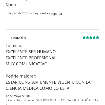
Nada
en opinión del usuario paciente anónimo
5 de julio de 2017
•
•
Taquicardia
•
Reportar
usuario
U
Lo mejor:
EXCELENTE SER HUMANO.
EXCELENTE PROFESIONAL.
MUY COMUNICATIVO.
Podría mejorar:
ESTAR CONSTANTEMENTE VIGENTE CON LA
CIENCIA MÉDICA.COMO LO ESTA.
12 de mayo de 2016
•
Consultorio privado
•
SEGUIMIENTO DE CIRUJÍA VALVULA AÓRTICA
•
en opinión del usuario usuario