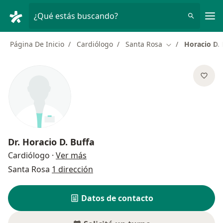
Men
¿Qué estás buscando?
Página De Inicio
Cardiólogo
Santa Rosa
Horacio D. 
Cambiar de ciud
Dr.
Horacio D. Buffa
sobre las especializaciones
Cardiólogo
·
Ver más
Santa Rosa
1 dirección
Datos de contacto