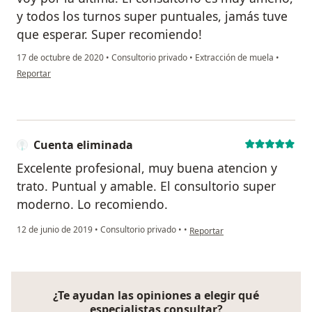
y todos los turnos super puntuales, jamás tuve
que esperar. Super recomiendo!
17 de octubre de 2020
•
Consultorio privado
•
Extracción de muela
•
en opinión del usuario Indiana
Reportar
Cuenta eliminada
Excelente profesional, muy buena atencion y
trato. Puntual y amable. El consultorio super
moderno. Lo recomiendo.
en opinión del usuario Cuenta 
12 de junio de 2019
•
Consultorio privado
•
•
Reportar
¿Te ayudan las opiniones a elegir qué
especialistas consultar?