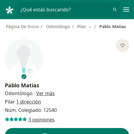
Men
¿Qué estás buscando?
Página De Inicio
Odontólogo
Pilar
Pablo Matias
Cambiar de ciudad
Pablo Matias
sobre las especializaciones
Odontólogo
·
Ver más
Pilar
1 dirección
Núm. Colegiado: 12540
3 opiniones