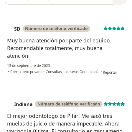
SD
Número de teléfono verificado
S
Muy buena atención por parte del equipo.
Recomendable totalmente, muy buena
atención.
13 de septiembre de 2023
en opinión del us
•
Consultorio privado
•
Consultas sucesivas Odontología
•
Reportar
Indiana
Número de teléfono verificado
I
El mejor odontólogo de Pilar! Me sacó tres
muelas de juicio de manera impecable. Ahora
voy por la última. El consultorio es muy ameno,