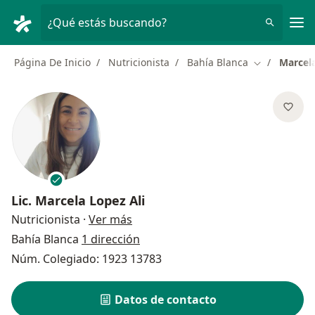
Men
¿Qué estás buscando?
Página De Inicio
Nutricionista
Bahía Blanca
Marcela
Cambiar de 
Lic.
Marcela Lopez Ali
sobre las especializaciones
Nutricionista
·
Ver más
Bahía Blanca
1 dirección
Núm. Colegiado: 1923 13783
Datos de contacto