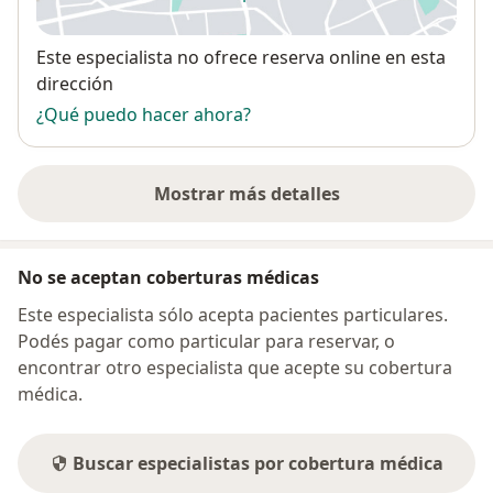
se abre en una nueva pestañ
Disponibilidad
Este especialista no ofrece reserva online en esta
dirección
¿Qué puedo hacer ahora?
Mostrar más detalles
sobre la dirección
No se aceptan coberturas médicas
Este especialista sólo acepta pacientes particulares.
Podés pagar como particular para reservar, o
encontrar otro especialista que acepte su cobertura
médica.
Buscar especialistas por cobertura médica