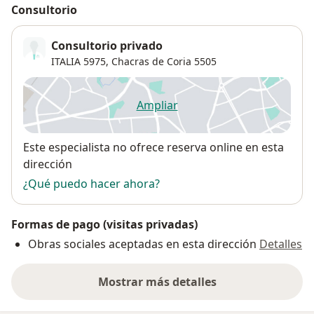
Consultorio
Consultorio privado
ITALIA 5975,
Chacras de Coria
5505
Ampliar
se abre en una nueva pestañ
Disponibilidad
Este especialista no ofrece reserva online en esta
dirección
¿Qué puedo hacer ahora?
Formas de pago (visitas privadas)
Obras sociales aceptadas en esta dirección
Detalles
Mostrar más detalles
sobre la dirección