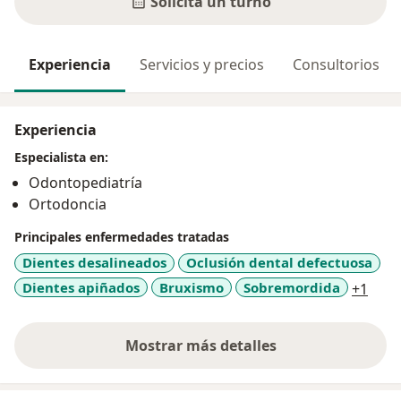
Solicitá un turno
Experiencia
Servicios y precios
Consultorios
Experiencia
Especialista en:
Odontopediatría
Ortodoncia
Principales enfermedades tratadas
Dientes desalineados
Oclusión dental defectuosa
a11y
Dientes apiñados
Bruxismo
Sobremordida
+1
Mostrar más detalles
sobre la experiencia