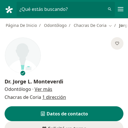
Men
¿Qué estás buscando?
Página De Inicio
Odontólogo
Chacras De Coria
Jorg
Cambiar d
Dr.
Jorge L. Monteverdi
sobre las especializaciones
Odontólogo
·
Ver más
Chacras de Coria
1 dirección
Datos de contacto