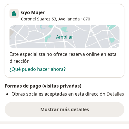
Gyo Mujer
Coronel Suarez 63,
Avellaneda
1870
Ampliar
se abre en una nueva pestañ
Disponibilidad
Este especialista no ofrece reserva online en esta
dirección
¿Qué puedo hacer ahora?
Formas de pago (visitas privadas)
Obras sociales aceptadas en esta dirección
Detalles
Mostrar más detalles
sobre la dirección