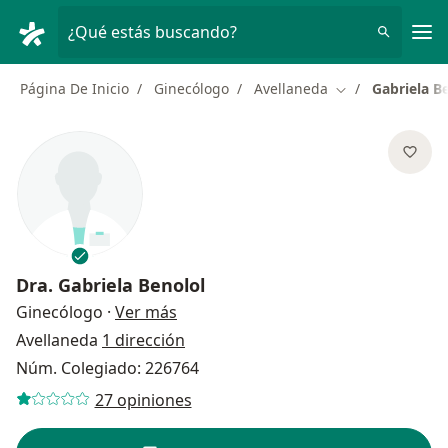
Men
¿Qué estás buscando?
Página De Inicio
Ginecólogo
Avellaneda
Gabriela B
Cambiar de ciud
Dra.
Gabriela Benolol
sobre las especializaciones
Ginecólogo
·
Ver más
Avellaneda
1 dirección
Núm. Colegiado: 226764
27 opiniones