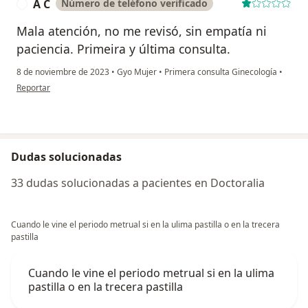
A C
Número de teléfono verificado
A
Mala atención, no me revisó, sin empatía ni
paciencia. Primeira y última consulta.
8 de noviembre de 2023
•
Gyo Mujer
•
Primera consulta Ginecología
•
en opinión del usuario A C
Reportar
Dudas solucionadas
33 dudas solucionadas a pacientes en Doctoralia
Cuando le vine el periodo metrual si en la ulima pastilla o en la trecera
pastilla
Cuando le vine el periodo metrual si en la ulima
pastilla o en la trecera pastilla