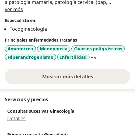
a patologia mamaria, patología cervical (pap,
Sobre mí
colposcopia, biopsia, tratamientos), alteraciones del
ver más
ciclo, enfoque inicial de la pareja estéril, entre otras,
Especialista en:
con calidez y profesionalismo.
Tocoginecología
Principales enfermedades tratadas
Amenorrea
Menopausia
Ovarios poliquísticos
a11y_sr_more_di
Hiperandrogenismo
Infertilidad
+5
Mostrar más detalles
sobre la experiencia
Servicios y precios
Consultas sucesivas Ginecología
Detalles
Primera consulta Ginecología