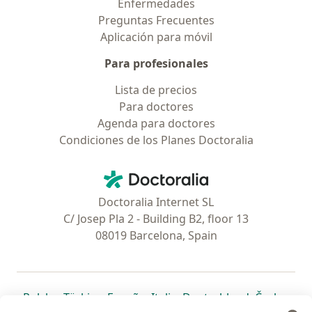
Enfermedades
Preguntas Frecuentes
Aplicación para móvil
Para profesionales
Lista de precios
Para doctores
Agenda para doctores
Condiciones de los Planes Doctoralia
Contacto
Doctoralia - Página de inicio
Doctoralia Internet SL
C/ Josep Pla 2 - Building B2, floor 13
08019 Barcelona, Spain
se abre en una nueva pestaña
se abre en una nueva pestaña
se abre en una nueva pestaña
se abre en una nueva pes
se abre en 
se a
Polska
,
Türkiye
,
España
,
Italia
,
Deutschland
,
Česko
,