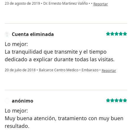
en opinión del usuario
23 de agosto de 2019
•
Dr. Ernesto Martinez Valiño
•
•
Reportar
Cuenta eliminada
Lo mejor:
La tranquilidad que transmite y el tiempo
dedicado a explicar durante todas las visitas.
en opinión del usu
20 de julio de 2018
•
Balcarce Centro Medico
•
Embarazo
•
Reportar
anónimo
A
Lo mejor:
Muy buena atención, tratamiento con muy buen
resultado.