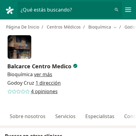
Men
¿Qué estás buscando?
Página De Inicio
Centros Médicos
Bioquímica
Godo
Cambiar de
Balcarce Centro Medico
Bioquímica
ver más
Godoy Cruz
1 dirección
4 opiniones
Sobre nosotros
Servicios
Especialistas
Cons
Buscar en otras clínicas