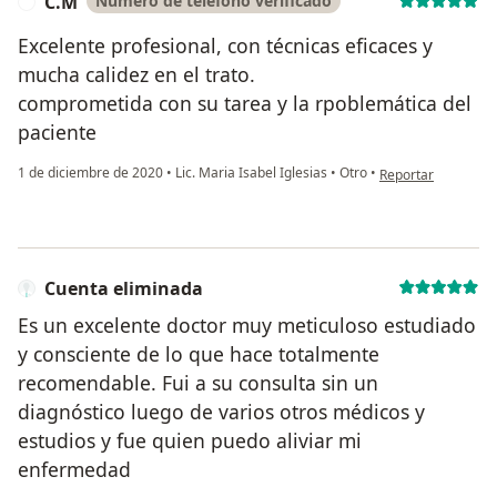
C.M
Número de teléfono verificado
C
Excelente profesional, con técnicas eficaces y
mucha calidez en el trato.
comprometida con su tarea y la rpoblemática del
paciente
en opinión del usu
1 de diciembre de 2020
•
Lic. Maria Isabel Iglesias
•
Otro
•
Reportar
Cuenta eliminada
Es un excelente doctor muy meticuloso estudiado
y consciente de lo que hace totalmente
recomendable. Fui a su consulta sin un
diagnóstico luego de varios otros médicos y
estudios y fue quien puedo aliviar mi
enfermedad