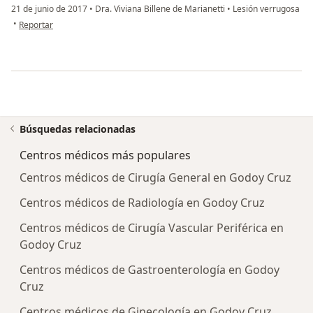
21 de junio de 2017
•
Dra. Viviana Billene de Marianetti
•
Lesión verrugosa
en opinión del usuario anónimo
•
Reportar
Búsquedas relacionadas
Centros médicos más populares
Centros médicos de Cirugía General en Godoy Cruz
Centros médicos de Radiología en Godoy Cruz
Centros médicos de Cirugía Vascular Periférica en
Godoy Cruz
Centros médicos de Gastroenterología en Godoy
Cruz
Centros médicos de Ginecología en Godoy Cruz